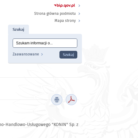
Strona główna podmiotu
Mapa strony
Szukaj
Tutaj wpisz szukaną frazę:
Wyszukiwanie
Zaawansowane
czno-Handlowo-Usługowego "KONIN" Sp. z