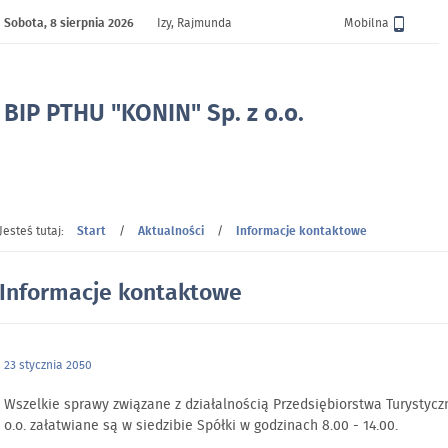
Sobota,
8 sierpnia 2026
Izy, Rajmunda
Wersja
Mobilna
BIP PTHU "KONIN" Sp. z o.o.
- Informacje kontaktowe
Jesteś tutaj:
Start
/
Aktualności
/
Informacje kontaktowe
Informacje kontaktowe
23 stycznia 2050
Wszelkie sprawy związane z działalnością Przedsiębiorstwa Turysty
o.o. załatwiane są w siedzibie Spółki w godzinach 8.00 - 14.00.