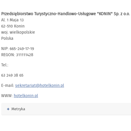
Przedsiębiorstwo Turystyczno-Handlowo-Usługowe "KONIN" Sp. z o.o.
Al. 1 Maja 13
62-510 Konin
woj. wielkopolskie
Polska
NIP: 665-249-17-19
REGON: 311111428
Tel.:
63 249 38 65
E-mail:
sekretariat@hotelkonin.pl
WWW:
hotelkonin.pl
Rozwiń
Metryka