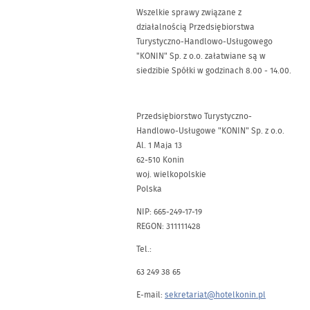
Wszelkie sprawy związane z
działalnością Przedsiębiorstwa
Turystyczno-Handlowo-Usługowego
"KONIN" Sp. z o.o. załatwiane są w
siedzibie Spółki w godzinach 8.00 - 14.00.
Przedsiębiorstwo Turystyczno-
Handlowo-Usługowe "KONIN" Sp. z o.o.
Al. 1 Maja 13
62-510 Konin
woj. wielkopolskie
Polska
NIP: 665-249-17-19
REGON: 311111428
Tel.:
63 249 38 65
E-mail:
sekretariat@hotelkonin.pl