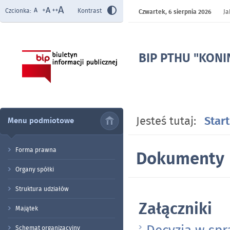
Czcionka:
Kontrast
Czwartek,
6 sierpnia 2026
Ja
BIP PTHU "KONIN"
- Dokumenty
Jesteś tutaj:
Start
Menu podmiotowe
Forma prawna
Dokumenty
Organy spółki
Struktura udziałów
Załączniki
Majątek
Schemat organizacyjny