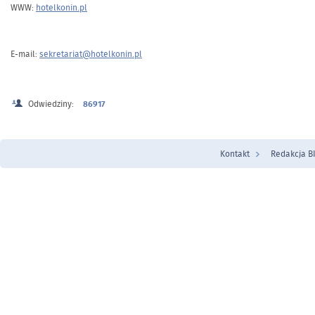
WWW:
hotelkonin.pl
E-mail:
sekretariat@hotelkonin.pl
Odwiedziny:
86917
Kontakt
Redakcja B
Menu Stopka