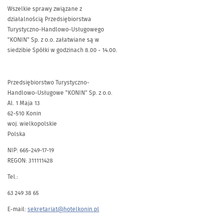
Wszelkie sprawy związane z
działalnością Przedsiębiorstwa
Turystyczno-Handlowo-Usługowego
"KONIN" Sp. z o.o. załatwiane są w
siedzibie Spółki w godzinach 8.00 - 14.00.
Przedsiębiorstwo Turystyczno-
Handlowo-Usługowe "KONIN" Sp. z o.o.
Al. 1 Maja 13
62-510 Konin
woj. wielkopolskie
Polska
NIP: 665-249-17-19
REGON: 311111428
Tel.:
63 249 38 65
E-mail:
sekretariat@hotelkonin.pl