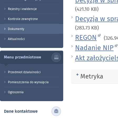
Decyzja w spr
(421.10 KB)
Rejestry i ewidencje
Decyzja w spr
Kontrole zewnętrzne
(283.73 KB)
Dokumenty
REGON
(326.9
Aktualności
Nadanie NIP
Akt założyciel
Menu przedmiotowe
Przedmiot działalności
Metryka
Rozwiń
Pomieszczenia do wynajęcia
Ogłoszenia
Dane kontaktowe